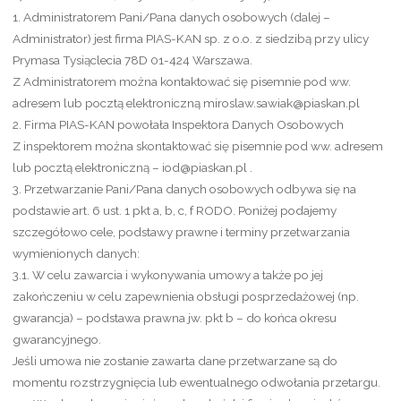
1. Administratorem Pani/Pana danych osobowych (dalej –
Administrator) jest firma PIAS-KAN sp. z o.o. z siedzibą przy ulicy
Prymasa Tysiąclecia 78D 01-424 Warszawa.
Z Administratorem można kontaktować się pisemnie pod ww.
adresem lub pocztą elektroniczną miroslaw.sawiak@piaskan.pl
2. Firma PIAS-KAN powołała Inspektora Danych Osobowych
Z inspektorem można skontaktować się pisemnie pod ww. adresem
lub pocztą elektroniczną – iod@piaskan.pl .
3. Przetwarzanie Pani/Pana danych osobowych odbywa się na
podstawie art. 6 ust. 1 pkt a, b, c, f RODO. Poniżej podajemy
szczegółowo cele, podstawy prawne i terminy przetwarzania
wymienionych danych:
3.1. W celu zawarcia i wykonywania umowy a także po jej
zakończeniu w celu zapewnienia obsługi posprzedażowej (np.
gwarancja) – podstawa prawna jw. pkt b – do końca okresu
gwarancyjnego.
Jeśli umowa nie zostanie zawarta dane przetwarzane są do
momentu rozstrzygnięcia lub ewentualnego odwołania przetargu.