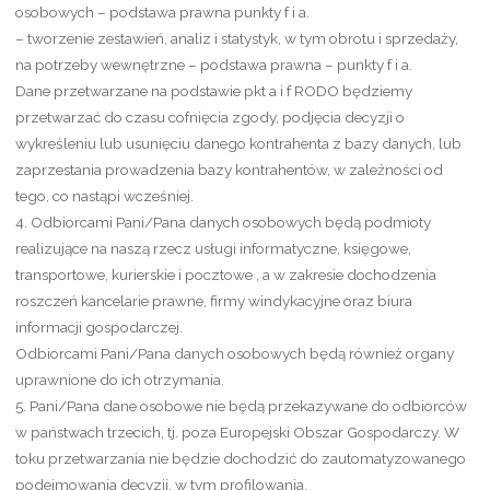
osobowych – podstawa prawna punkty f i a.
– tworzenie zestawień, analiz i statystyk, w tym obrotu i sprzedaży,
na potrzeby wewnętrzne – podstawa prawna – punkty f i a.
Dane przetwarzane na podstawie pkt a i f RODO będziemy
przetwarzać do czasu cofnięcia zgody, podjęcia decyzji o
wykreśleniu lub usunięciu danego kontrahenta z bazy danych, lub
zaprzestania prowadzenia bazy kontrahentów, w zależności od
tego, co nastąpi wcześniej.
4. Odbiorcami Pani/Pana danych osobowych będą podmioty
realizujące na naszą rzecz usługi informatyczne, księgowe,
transportowe, kurierskie i pocztowe , a w zakresie dochodzenia
roszczeń kancelarie prawne, firmy windykacyjne oraz biura
informacji gospodarczej.
Odbiorcami Pani/Pana danych osobowych będą również organy
uprawnione do ich otrzymania.
5. Pani/Pana dane osobowe nie będą przekazywane do odbiorców
w państwach trzecich, tj. poza Europejski Obszar Gospodarczy. W
toku przetwarzania nie będzie dochodzić do zautomatyzowanego
podejmowania decyzji, w tym profilowania.