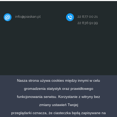
info@piaskan.pl
22 877 00 21
22 836 91 99
Nasza strona używa cookies między innymi w celu
gromadzenia statystyk oraz prawidłowego
funkcjonowania serwisu. Korzystanie z witryny bez
©2023 Piaskan - opomiarowanie i urządzenia wod-kan
zmiany ustawień Twojej
przeglądarki oznacza, że ciasteczka będą zapisywane na
Oparte na
Anima
&
WordPress.