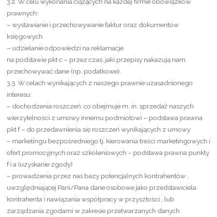
3.2. W celu wykonania ciążących na każdej firmie obowiązków
prawnych:
– wystawianie i przechowywanie faktur oraz dokumentów
księgowych
– udzielanie odpowiedzi na reklamacje
na podstawie pkt c – przez czas, jaki przepisy nakazują nam
przechowywać dane (np. podatkowe).
3.3. W celach wynikających z naszego prawnie uzasadnionego
interesu:
– dochodzenia roszczeń, co obejmuje m. in. sprzedaż naszych
wierzytelności z umowy innemu podmiotowi – podstawa prawna
pkt f – do przedawnienia się roszczeń wynikających z umowy
– marketingu bezpośredniego tj. kierowania treści marketingowych i
ofert promocyjnych oraz szkoleniowych – podstawa prawna punkty
f i a (uzyskanie zgody)
– prowadzenia przez nas bazy potencjalnych kontrahentów ,
uwzględniającej Pani/Pana dane osobowe jako przedstawiciela
kontrahenta i nawiązania współpracy w przyszłości , lub
zarządzania zgodami w zakresie przetwarzanych danych